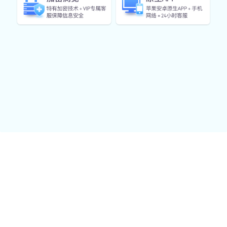
持续优化，数据驱动
平台基于用户行为分析，不断迭代功能细节与视觉交
互体验，结合 AI 智能算法与赛事数据，为用户提供
精准内容分发与个性化推荐，增强整体互动价值。
为什么全球用户都信赖开元棋牌？
我们不仅是体育赛事数据平台，更是一站式的信
息服务提供商。从实时数据同步到安全机制建
设，再到用户服务体系，开元棋牌始终致力于为
全球用户带来可靠、高效、便捷的综合体验。