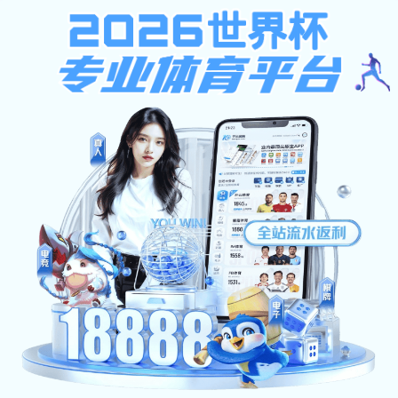
注册入口
全天更新 ·
开元棋牌
赛事实
时同步
无论您身在何处，
开元棋牌APP
为您带来高速、高
清、稳定的观赛体验。
下载客户端
网页端访问