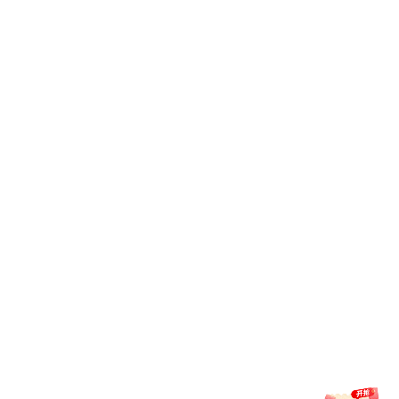
异常防控层
AI监控
风控预警
系统实时分析登录频率、操作路径等指标，提前发现可疑
行为并及时响应。
开元棋牌 · 应用版本更新日志
每一次更新，都是为提供更高效、更沉浸式的赛事体验而前
行。